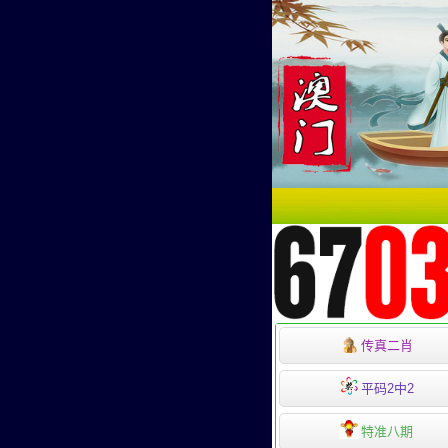
传真二肖
平码2中2
特准八期