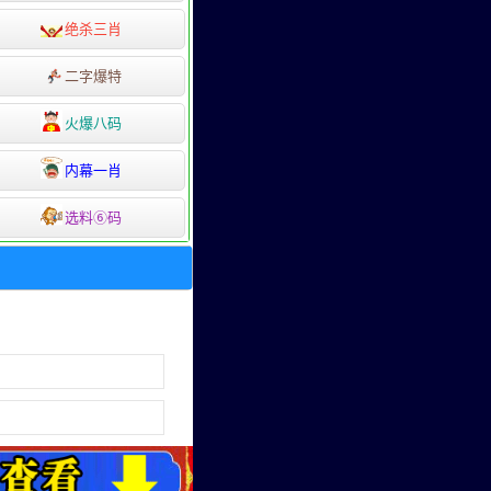
绝杀三肖
二字爆特
火爆八码
内幕一肖
选料⑥码