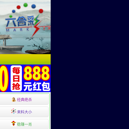
经典绝杀
来料大小
稳赚一肖