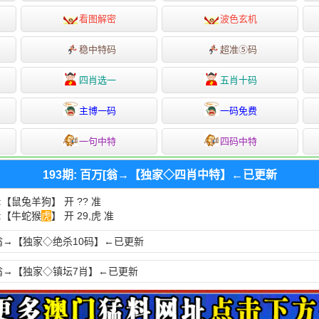
看图解密
波色玄机
稳中特码
超准⑤码
四肖选一
五肖十码
主博一码
一码免费
一句中特
四码中特
193期: 百万[翁→【独家◇四肖中特】←已更新
:【鼠兔羊狗】 开 ?? 准
 :【牛蛇猴
虎
】 开 29,虎 准
万[翁→【独家◇绝杀10码】←已更新
万[翁→【独家◇镇坛7肖】←已更新