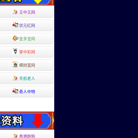
王中王网
状元红网
金多宝网
掌中彩网
横财富网
天机老人
奇人中特
香港跑狗