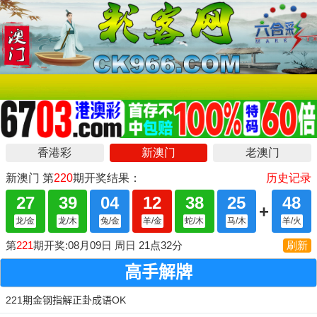
高手解牌
221期金钢指解正卦成语OK