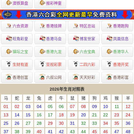
澳铁算盘
报彩神童
六合资源
香港挂牌
特区总站
香港跑狗
旺角彩皇
香港马会
博发世家
凤凰信息
镇坛之宝
香港九龙
六合宝典
香港华人
生财有道
亚视彩票
二四六彩
香港开奖
香港创富
六叔公网
天天好彩
香港彩富
2026年生肖对照表
马
蛇
龙
兔
虎
牛
鼠
猪
狗
鸡
猴
羊
01
02
03
04
05
06
07
08
09
10
11
12
13
14
15
16
17
18
19
20
21
22
23
24
25
26
27
28
29
30
31
32
33
34
35
36
37
38
39
40
41
42
43
44
45
46
47
48